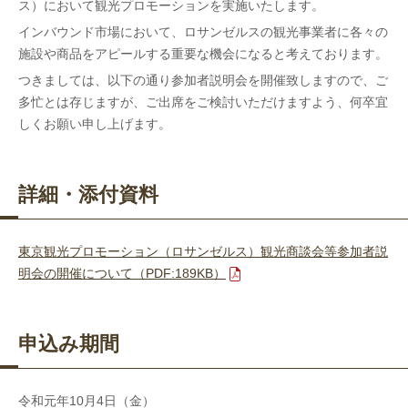
ス
）において観光プロモーションを実施いたします。
インバウンド市場において、
ロサンゼルス
の
観光事業者
に各々の
施設や商品をアピールする重要な機会になると
考えております。
つきましては、以下の通り参加者説明会を開催致しますので、ご
多忙とは存じますが、ご出席をご検討いただけますよう、何卒宜
しくお願い申し上げます。
詳細・添付資料
東京観光プロモーション（ロサンゼルス）観光商談会等参加者説
明会の開催について（PDF:189KB）
申込み期間
令和元年10月4日（金）