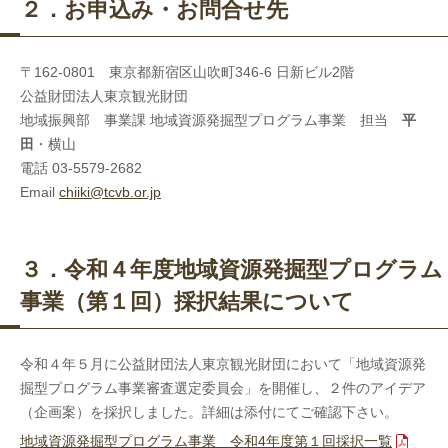
２．お申込み・お問合せ先
〒162-0801 東京都新宿区山吹町346-6 日新ビル2階
公益財団法人東京観光財団
地域振興部 事業課 地域資源発掘型プログラム事業 担当
平
田
・横山
電話 03-5579-2682
Email
chiiki@tcvb.or.jp
３．令和４年
度地域資源発掘型プログラム
事業（第１回）採択結果について
令和４年５月に公益財団法人東京観光財団において「地域資源発
掘型プログラム事業審査選定委員会」を開催し、２件のアイデア
（企画案）を採択しました。詳細は添付にてご確認下さい。
地域資源発掘型プログラム事業 令和4年度第１回採択一覧