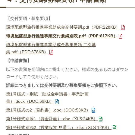
【交付要綱・募集要項】
環境配慮型旅行推進事業助成金交付要綱.pdf（PDF:228KB）
環境配慮型旅行推進事業交付要綱別表.pdf（PDF:817KB）
環境配慮型旅行推進事業助成金募集要領 二次募
集.pdf（PDF:678KB）
【申請書類】
以下の書類を期間内にご提出ください。様式のあるものはダウン
ロードしてご使用ください。
詳細につきましては交付要綱及び募集要領をご参照下さい。
第1号様式・別紙（助成金申請書・事業計画
書）.docx（DOC:59KB）
第1号様式の2（誓約書）.doc（DOC:53KB）
第1号様式別添1（資金計画）.xlsx（XLS:24KB）
第1号様式別添2（営業収支 見通し）.xlsx（XLS:12KB）