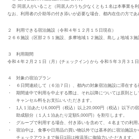
② 同居人がいること（同居人のうち少なくとも１名は本事業を利
なお、利用者の介助等の付き添いが必要な場合、都内在住の方であ
２ 利用できる宿泊施設（令和４年１２月１５日現在）
２６６施設（区部２５１施設、多摩地域１２施設、島しょ地域３施
３ 利用期間
令和４年２月２１日（月）(チェックイン) から 令和５年３月３１
４ 対象の宿泊プラン
・ ６日間連続して（６泊７日）、都内の対象宿泊施設に滞在する
・ 期間途中で利用を中止する際は、それ以降については原則とし
キャンセル料をお支払いいただきます。
・ 1人１泊あたり6,000円（税込）以上20,000円（税込）以下
助成額分（１人１泊あたり定額5,000円）を割引します。
・ グループで利用する場合、付き添いを含めて、４名までの利用
・ 宿泊中は、食事や日用品の買い物以外では基本的に宿泊施設か
チェックアウトまで毎日1回は検温等に御協力いただきます。