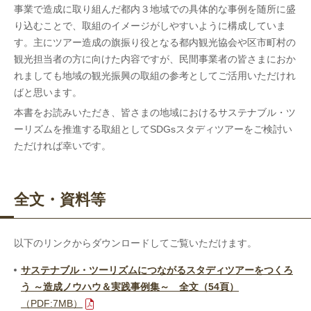
事業で造成に取り組んだ都内３地域での具体的な事例を随所に盛
り込むことで、取組のイメージがしやすいように構成していま
す。主にツアー造成の旗振り役となる都内観光協会や区市町村の
観光担当者の方に向けた内容ですが、民間事業者の皆さまにおか
れましても地域の観光振興の取組の参考としてご活用いただけれ
ばと思います。
本書をお読みいただき、皆さまの地域におけるサステナブル・ツ
ーリズムを推進する取組としてSDGsスタディツアーをご検討い
ただければ幸いです。
全文・資料等
以下のリンクからダウンロードしてご覧いただけます。
サステナブル・ツーリズムにつながるスタディツアーをつくろ
う ～造成ノウハウ＆実践事例集～ 全文（54頁）
（PDF:7MB）