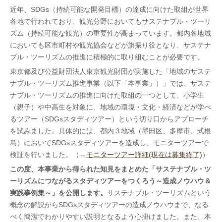
近年、SDGs（持続可能な開発目標）の達成に向けた取組が世界
各地で行われており、観光分野においてもサステナブル・ツーリ
ズム（持続可能な観光）の重要性が高まっています。都内各地域
においても区市町村や観光協会などが旗振り役となり、サステナ
ブル・ツーリズムの推進に積極的に取り組むことが必要です。
東京都及び公益財団法人東京観光財団が実施した「地域のサステ
ナブル・ツーリズム推進事業（以下「本事業」）」では、サステ
ナブル・ツーリズムの推進に向けた取組の一つとして、小学生
（親子）や中高生を対象に、地域の環境・文化・経済などが学べ
るツアー（SDGsスタディツアー）という切り口からアプローチ
を試みました。具体的には、都内３地域（墨田区、多摩市、式根
島）においてSDGsスタディツアーを造成し、モニターツアーで
検証を行いました。（→
モニターツアー詳細(現在は募集終了)
）
この度、本事業から得られた知見をまとめた「サステナブル・ツ
ーリズムにつながるスタディツアーをつくろう～造成ノウハウ＆
実践事例集～」を公開します。
サステナブル・ツーリズムという
概念の解説からSDGsスタディツアーの造成ノウハウまで、なる
べく簡潔でわかりやすい説明となるよう心掛けました。また、本