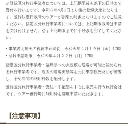
※登録区分旅行事業者については、上記期限後も以下の日時まで
受付を行いますが、令和６年4月1日より後の登録決定となりま
す。登録決定日以降のツアーが割引の対象となりますのでご注意
ください。指定区分旅行事業者については、上記期限以降は申請
を受け付けません。必ず上記期限までに手続きを完了してくださ
い。
事業説明動画の視聴申込締切
令和６年４月１９日（金）17時
登録申請期限
令和６年４月２２日（月）17時
指定区分旅行事業者：福島県への大規模な送客が可能と認められ
る旅行事業者です。過去の送客実績等を元に東京観光財団が審査
し、予め年間の利用枠数を配分します。
登録区分旅行事業者：受注・手配型を中心に販売を行う旅行会社
です。ツアー催行毎に利用枠を都度申請いただきます。
【注意事項】