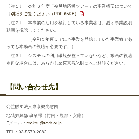
〔注１〕 令和６年度「被災地応援ツアー」の事業概要について
は
別紙をご覧ください（PDF:65KB）
〔注２〕 本事業の活用を検討している事業者は、必ず事業説明
動画を視聴してください。
（令和５年度までに本事業を登録していた事業者であ
っても本動画の視聴が必要です。
）
〔注３〕 システムの利用環境が整っていないなど、動画の視聴
困難な場合には、あらかじめ東京観光財団へご相談ください。
【問い合わせ先】
公益財団法人東京観光財団
地域振興部 事業課
（竹内・塩部・安藤）
Eメール：
ryokou@tcvb.or.jp
TEL：03-5579-2682