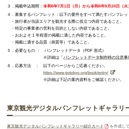
３．掲載申込期間：
令和6年7月1日（月）から令和6年9月24日（
４．募集するパンフレット：
以下の要件をすべて満たすパンフレッ
・旅行者が当該エリアを観光する際に役立つ内容であること。
・特定の事業者の営利を目的としない内容であること。
・おおよそ 1 年程度の掲載に適した内容であること。
・掲載に適する品質（画質等）であること。
５．必要なもの ： パンフレットデータ（PDF 形式）
※詳細は「
パンフレットデータ制作時の注意事
６．応募方法 ： 以下のページからご応募ください。
https://www.gotokyo.org/book/entry/
※詳細は下記の案内資料をご確認ください。
東京観光デジタルパンフレットギャラリ
東京観光デジタルパンフレットギャラリー紹介カード
を作成し