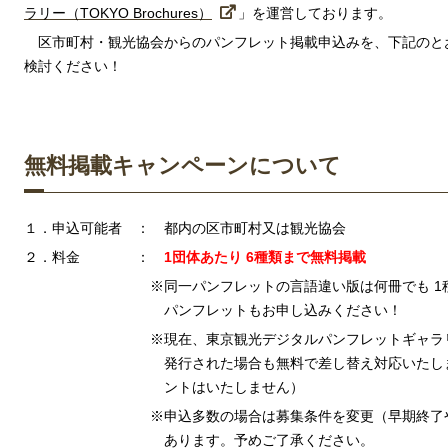
ラリー（TOKYO Brochures）
」を運営しております。
区市町村・観光協会からのパンフレット掲載申込みを、下記のと
検討ください！
無料掲載キャンペーンについて
１
．申込可能者 ： 都内の区市町村又は観光協会
２．
料金 ：
1団体あたり 6種類まで
無料掲載
※同一パンフレットの言語違い版は何冊でも 1種類と
パンフレット
もお申し込みください！
※現在、東京観光デジタルパンフレットギャラリーに
発行された場合も
無料で差し替え対応いたし
ントはいたしません）
※申込多数の場合は募集条件を変更（早期終了や数量
あります。予めご了承ください。