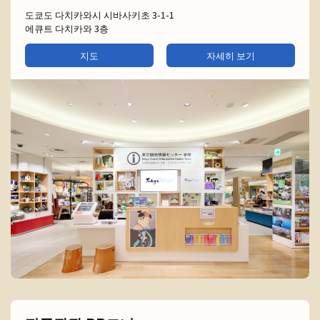
도쿄도 다치카와시 시바사키초 3-1-1
에큐트 다치카와 3층
지도
자세히 보기