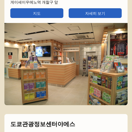
게이세이우에노역 개찰구 앞
지도
자세히 보기
도쿄관광정보센터야에스