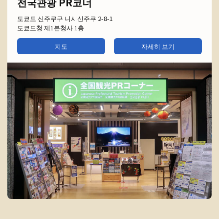
전국관광 PR코너
도쿄도 신주쿠구 니시신주쿠 2-8-1
도쿄도청 제1본청사 1층
지도
자세히 보기